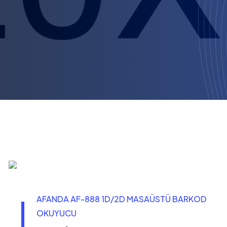
AFANDA AF-888 1D/2D MASAÜSTÜ BARKOD
OKUYUCU