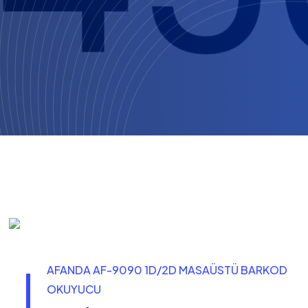
AFANDA AF-9090 1D/2D MASAÜSTÜ BARKOD
OKUYUCU