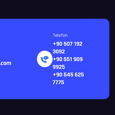
Telefon
+90 507 192
3092
+90 551 909
s.com
9925
+90 545 625
7775