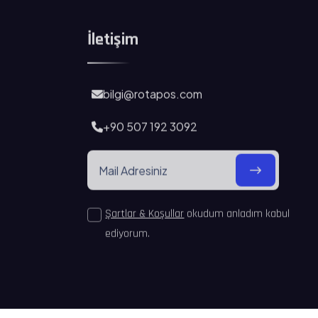
İletişim
bilgi@rotapos.com
+90 507 192 3092
Şartlar & Koşullar
okudum anladım kabul
ediyorum.