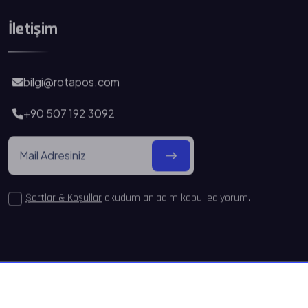
İletişim
bilgi@rotapos.com
+90 507 192 3092
Şartlar & Koşullar
okudum anladım kabul ediyorum.
Tüm Hakları Saklıdır 2024
RotaPOS Barkod Sistemleri
Şartlar & Koşullar
Gizlilik Politikası